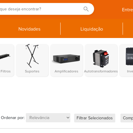
Entr
Novidades
Liquidação
Filtros
Suportes
Amplificadores
Autotransformadores
Inv
Ordenar por:
Filtrar Selecionados
Comp