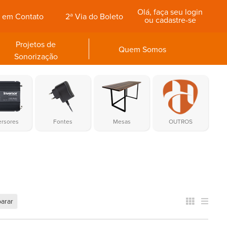
Olá, faça seu login
e em Contato
2ª Via do Boleto
ou cadastre-se
Projetos de
Quem Somos
Sonorização
ersores
Fontes
Mesas
OUTROS
arar