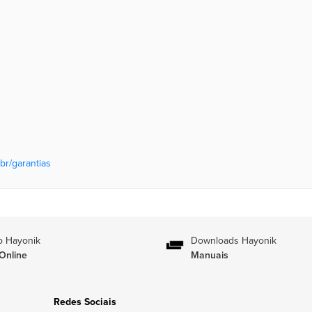
br/garantias
o Hayonik
Downloads Hayonik
Online
Manuais
Redes Sociais