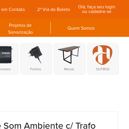
Olá, faça seu login
e em Contato
2ª Via do Boleto
ou cadastre-se
Projetos de
Quem Somos
Sonorização
ersores
Fontes
Mesas
OUTROS
e Som Ambiente c/ Trafo