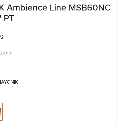
K Ambience Line MSB60NC
 PT
/2
8.22.00
 HAYONIK