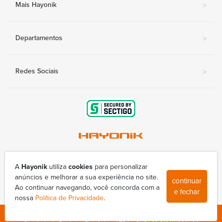
Mais Hayonik
>
Departamentos
>
Redes Sociais
>
Av. Nova Londrina, 415-A - Conjunto Lindóia
(43) 3377-9800
A
Hayonik
utiliza
cookies
para personalizar
hayonik@hayonik.com.br
anúncios e melhorar a sua experiência no site.
continuar
Segunda à sexta das 8h00 às 17h50
Ao continuar navegando, você concorda com a
e fechar
nossa
Política de Privacidade
.
Copyright © 1998-2026 - Todos os direitos reservados - Hayonik Indústria e