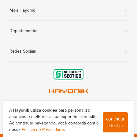
Mais Hayonik
>
Departamentos
>
Redes Sociais
>
Av. Nova Londrina, 415-A - Conjunto Lindóia
(43) 3377-9800
A
Hayonik
utiliza
cookies
para personalizar
hayonik@hayonik.com.br
anúncios e melhorar a sua experiência no site.
continuar
Segunda à sexta das 8h00 às 17h50
Ao continuar navegando, você concorda com a
e fechar
nossa
Política de Privacidade
.