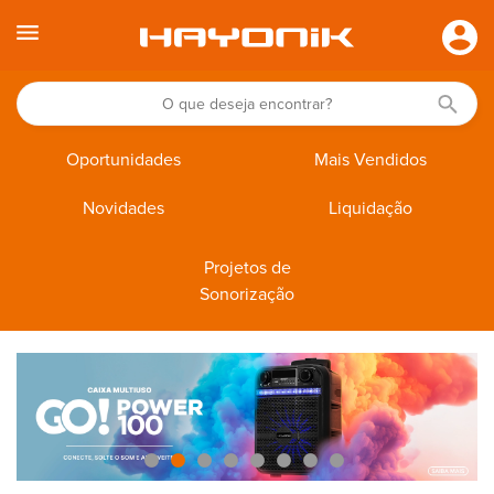
Oportunidades
Mais Vendidos
Novidades
Liquidação
Projetos de
Sonorização