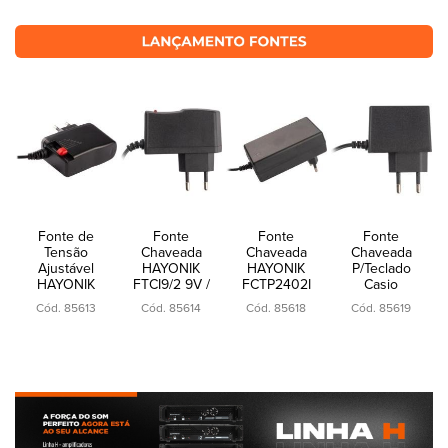
Fonte de
Fonte
Fonte
Fonte
Tensão
Chaveada
Chaveada
Chaveada
Ajustável
HAYONIK
HAYONIK
P/Teclado
HAYONIK
FTCI9/2 9V /
FCTP2402I
Casio
FTR200 2A
2A 18W P4
24V / 2A
HAYONIK
Cód. 85613
Cód. 85614
Cód. 85618
Cód. 85619
Bivolt
Centro
48W P4
FTCA-951
Positivo
Centro
9,5V/1,5A
Bivolt
Positivo
EIAJ-03 C+