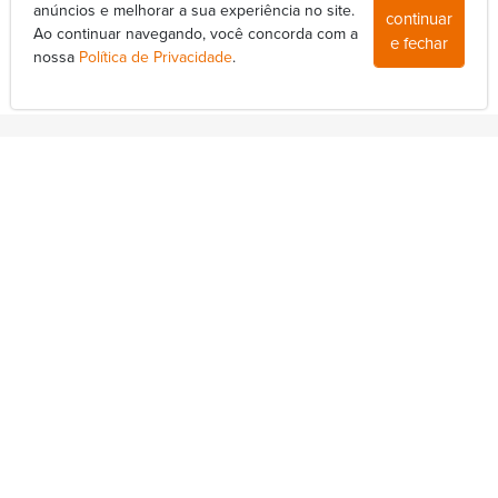
anúncios e melhorar a sua experiência no site.
continuar
Ao continuar navegando, você concorda com a
e fechar
14/11/2025
nossa
Política de Privacidade
.
Mais Hayonik
>
Departamentos
>
Redes Sociais
>
Av. Nova Londrina, 415-A - Conjunto Lindóia