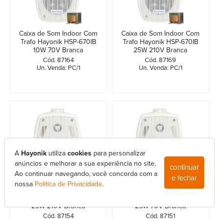
Caixa de Som Indoor Com
Caixa de Som Indoor Com
Trafo Hayonik HSP-670IB
Trafo Hayonik HSP-670IB
10W 70V Branca
25W 210V Branca
Cód. 87164
Cód. 87169
Un. Venda: PC/1
Un. Venda: PC/1
A
Hayonik
utiliza
cookies
para personalizar
anúncios e melhorar a sua experiência no site.
continuar
Ao continuar navegando, você concorda com a
e fechar
nossa
Política de Privacidade
.
Caixa de Som Indoor Com
Caixa de Som Indoor Com
Trafo Hayonik HSP-560IB
Trafo Hayonik HSP-560IB
25W 210V Branca
25W 70V Branca
Cód. 87154
Cód. 87151