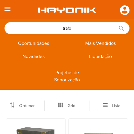
Oportunidades
Mais Vendidos
Novidades
Liquidação
Projetos de
Sonorização
Ordenar
Grid
Lista