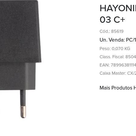
HAYONIK
03 C+
Cód.: 85619
Un. Venda: PC/1
Peso: 0,070 KG
Class. Fiscal: 850
EAN: 7899638111
Caixa Master: CX
Mais Produtos