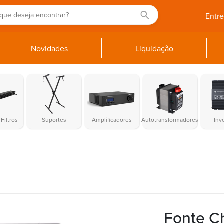
Entr
Novidades
Liquidação
Filtros
Suportes
Amplificadores
Autotransformadores
Inv
Fonte C