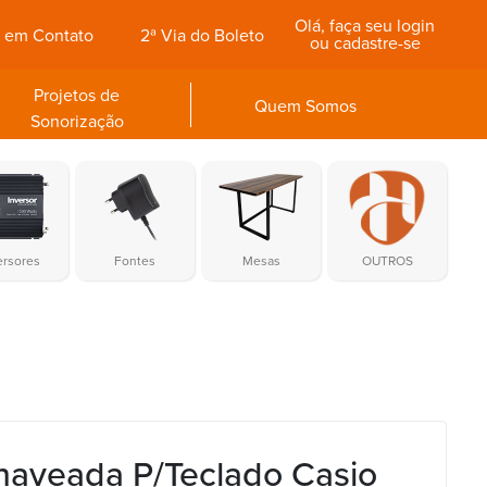
Olá, faça seu login
e em Contato
2ª Via do Boleto
ou cadastre-se
Projetos de
Quem Somos
Sonorização
ersores
Fontes
Mesas
OUTROS
haveada P/Teclado Casio