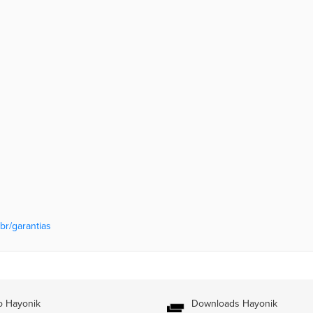
br/garantias
o Hayonik
Downloads Hayonik