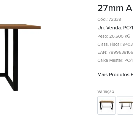
27mm Am
Cód.: 72338
Un. Venda: PC/1
Peso: 20,500 KG
Class. Fiscal: 940
EAN: 789963810
Caixa Master: PC/1
Mais Produtos
Variação