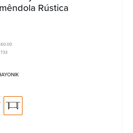
êndola Rústica
3.60.00
6733
 HAYONIK