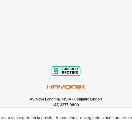
Av. Nova Londrina, 415-A - Conjunto Lindóia
(43) 3377-9800
hayonik@hayonik.com.br
Segunda à sexta das 8h00 às 17h50
orar a sua experiência no site. Ao continuar navegando, você concorda