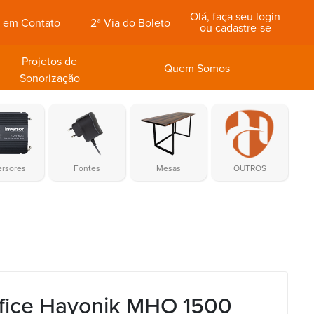
Olá, faça seu login
e em Contato
2ª Via do Boleto
ou cadastre-se
Projetos de
Quem Somos
Sonorização
ersores
Fontes
Mesas
OUTROS
fice Hayonik MHO 1500