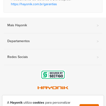
https://hayonik.com.br/garantias
Mais Hayonik
>
Departamentos
>
Redes Sociais
>
Av. Nova Londrina, 415-A - Conjunto Lindóia
(43) 3377-9800
A
Hayonik
utiliza
cookies
para personalizar