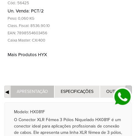
Cód.: 56425
Un. Venda: PCT/2
Peso: 0,060 KG
Class. Fiscal: 8536.90.10
EAN: 7898554603456
Caixa Master: CX/400
Mais Produtos HYX
APRESENTAÇÃO
ESPECIFICAÇÕES
OUTROS
Modelo: HX081F
O Conector XLR Fêmea 3 Pólos Niquelado HX081F é um
conector ideal para aplicações profissionais de conexão
de cabos. Ele apresenta uma linha XLR fêmea de 3 pólos,