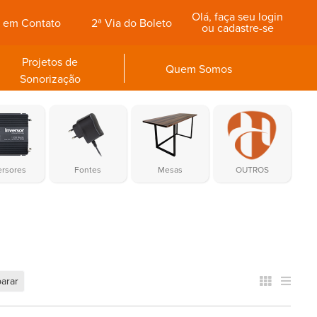
Olá, faça seu login
e em Contato
2ª Via do Boleto
ou cadastre-se
Projetos de
Quem Somos
Sonorização
ersores
Fontes
Mesas
OUTROS
arar