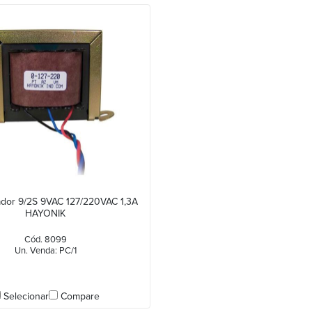
ador 9/2S 9VAC 127/220VAC 1,3A
HAYONIK
Cód. 8099
Un. Venda: PC/1
Selecionar
Compare