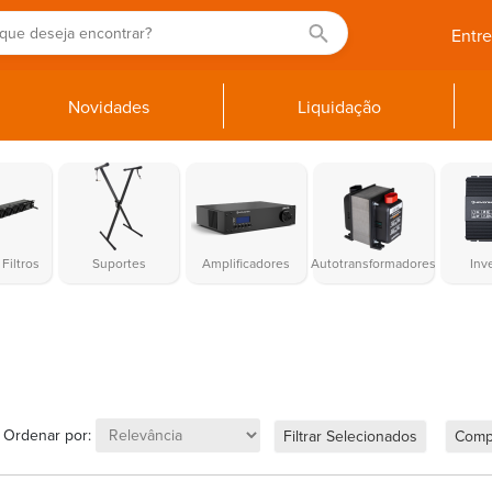
Entr
Novidades
Liquidação
Filtros
Suportes
Amplificadores
Autotransformadores
Inv
Ordenar por:
Filtrar Selecionados
Comp