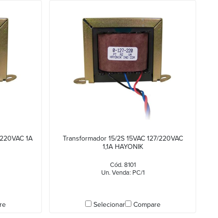
/220VAC 1A
Transformador 15/2S 15VAC 127/220VAC
1,1A HAYONIK
Cód. 8101
Un. Venda: PC/1
re
Selecionar
Compare