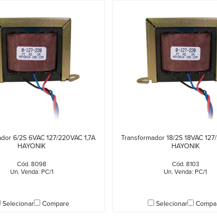
ador 6/2S 6VAC 127/220VAC 1,7A
Transformador 18/2S 18VAC 127
HAYONIK
HAYONIK
Cód. 8098
Cód. 8103
Un. Venda: PC/1
Un. Venda: PC/1
Selecionar
Compare
Selecionar
Compa