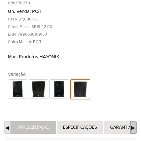
Cód.: 78270
Un. Venda: PC/1
Peso: 27,000 KG
Class. Fiscal: 8518.22.00
EAN: 7899638109130
Caixa Master: PC/1
Mais Produtos HAYONIK
Variação
APRESENTAÇÃO
ESPECIFICAÇÕES
GARANTIA