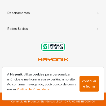
Departamentos
>
Redes Sociais
>
Av. Nova Londrina, 415-A - Conjunto Lindóia
(43) 3377-9800
A
Hayonik
utiliza
cookies
para personalizar
hayonik@hayonik.com.br
anúncios e melhorar a sua experiência no site.
continuar
Segunda à sexta das 8h00 às 17h50
Ao continuar navegando, você concorda com a
e fechar
nossa
Política de Privacidade
.
Copyright © 1998-2026 - Todos os direitos reservados - Hayonik Indústria e
Comércio de Produtos Eletrônicos LTDA - CNPJ 02.816.111/0001-04