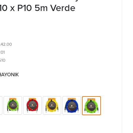
10 x P10 5m Verde
4.42.00
201
510
 HAYONIK