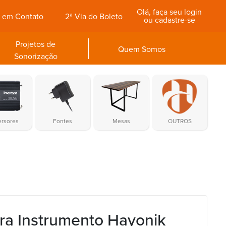
Olá, faça seu login
e em Contato
2ª Via do Boleto
ou cadastre-se
Projetos de
Quem Somos
Sonorização
ersores
Fontes
Mesas
OUTROS
ra Instrumento Hayonik