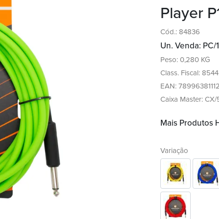
Player P
Cód.: 84836
Un. Venda: PC/1
Peso: 0,280 KG
Class. Fiscal: 854
EAN: 7899638111
Caixa Master: CX/
Mais Produtos
Variação