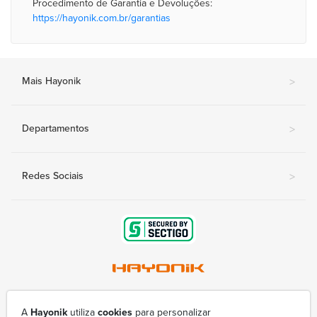
Procedimento de Garantia e Devoluções:
https://hayonik.com.br/garantias
Mais Hayonik
>
Departamentos
>
Redes Sociais
>
Av. Nova Londrina, 415-A - Conjunto Lindóia
(43) 3377-9800
A
Hayonik
utiliza
cookies
para personalizar