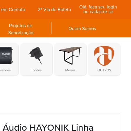
Olá, faça seu login
e em Contato
2ª Via do Boleto
ou cadastre-se
Projetos de
Quem Somos
Sonorização
ersores
Fontes
Mesas
OUTROS
 Áudio HAYONIK Linha