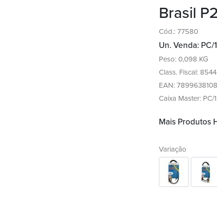
Brasil P
Cód.: 77580
Un. Venda: PC/1
Peso: 0,098 KG
Class. Fiscal: 854
EAN: 789963810
Caixa Master: PC/1
Mais Produtos
Variação