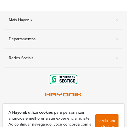
Mais Hayonik
>
Departamentos
>
Redes Sociais
>
Av. Nova Londrina, 415-A - Conjunto Lindóia
(43) 3377-9800
A
Hayonik
utiliza
cookies
para personalizar
hayonik@hayonik.com.br
anúncios e melhorar a sua experiência no site.
continuar
Segunda à sexta das 8h00 às 17h50
Ao continuar navegando, você concorda com a
e fechar