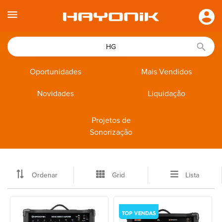
Oportunidades
Mais Vendidos
Novidades
Liquidação
Projetos de
Sonorização
Ordenar
Grid
Lista